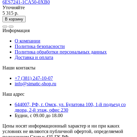
6ES7241-1CA50-0XB0
Уточняйте
5 315 р.
В корзину
Информация
О компании
Политика безопасности
Политика обработки персональных данных
Доставка и оплата
Наши контакты
+7 (381) 247-10-07
info@simatic-shop.ru
Наш адрес
644007, РФ, г. Омск, ул. Булатова 100, 1-й подъезд со
двора, 2-й этаж, офис 230
Будни, с 09.00 до 18.00
Цены носят информационный характер и ни при каких
условиях не являются публичной офертой, определяемой
положением Статьи 435 ГК РФ.